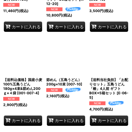
12-20
]
11,460
円
(税込)
3,500
円
(税込)
10,800
円
(税込)
カートに入れる
カートに入れる
カートに入れる
【送料込価格】国産小麦
節めん（五島うどん）
【送料当社負担】「お配
100%五島うどん
200g×10束
[
007‐10
]
りセット」五島うどん
180g×4束&節めん200
「椿」4人前 ギフト
ｇ×４袋
[
001-007-4
]
BOX×5箱セット
[
E-06-
2,160
円
(税込)
5
]
2,900
円
(税込)
4,700
円
(税込)
カートに入れる
カートに入れる
カートに入れる