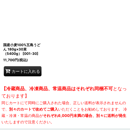
国産小麦100%五島うど
ん 180g×30束
（5400g）
[
001‐30
]
11,700
円
(税込)
カートに入れる
【冷蔵商品、冷凍商品、常温商品はそれぞれ同梱不可
となっ
ております】
同じカートにて同時にご購入された場合、正しい送料が表示されませんの
で、
別々のカートで改めてご購入
いただくことをお勧めしております。 冷
蔵・冷凍・常温の商品が
それぞれ6,000円未満の場合、別々に送料が発生
いたしますので注意ください。