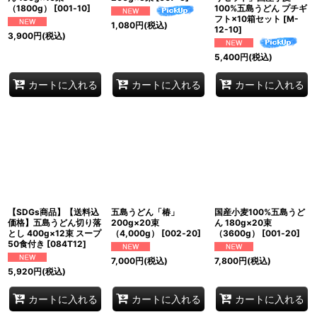
（1800g）
[
001‐10
]
100%五島うどん プチギ
フト×10箱セット
[
M-
1,080
円
(税込)
12-10
]
3,900
円
(税込)
5,400
円
(税込)
カートに入れる
カートに入れる
カートに入れる
【SDGs商品】【送料込
五島うどん「椿」
国産小麦100%五島うど
価格】五島うどん切り落
200g×20束
ん 180g×20束
とし 400g×12束 スープ
（4,000g）
[
002‐20
]
（3600g）
[
001‐20
]
50食付き
[
084T12
]
7,000
円
(税込)
7,800
円
(税込)
5,920
円
(税込)
カートに入れる
カートに入れる
カートに入れる