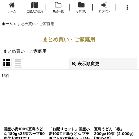
ホーム
ご購入の流れ
商品一覧
カテゴリ
ログイン
ホーム
>
まとめ買い・ご家庭用
まとめ買い・ご家庭用
まとめ買い・ご家庭用
表示順変更
閉じる
16
件
表示数
:
並び順
:
絞り込む
国産小麦100%五島うど
「お配りセット」国産小
五島うどん「椿」
ん 180g×25束スープ50
麦100%五島うどん プチ
200g×10束（2,000g）
食付
[
001T25
]
ギフト×20箱セット
[
M-
[
002‐10
]