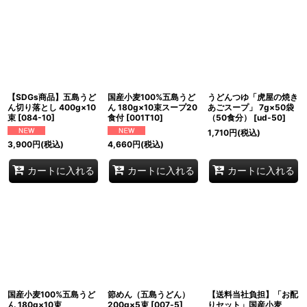
【SDGs商品】五島うど
国産小麦100%五島うど
うどんつゆ「虎屋の焼き
ん切り落とし 400g×10
ん 180g×10束スープ20
あごスープ」 7g×50袋
束
[
084-10
]
食付
[
001T10
]
（50食分）
[
ud-50
]
1,710
円
(税込)
3,900
円
(税込)
4,660
円
(税込)
カートに入れる
カートに入れる
カートに入れる
国産小麦100%五島うど
節めん（五島うどん）
【送料当社負担】「お配
ん 180g×10束
200g×5束
[
007‐5
]
りセット」国産小麦