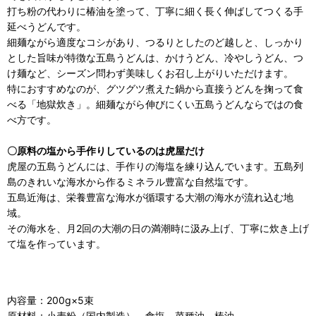
打ち粉の代わりに椿油を塗って、丁寧に細く長く伸ばしてつくる手
延べうどんです。
細麺ながら適度なコシがあり、つるりとしたのど越しと、しっかり
とした旨味が特徴な五島うどんは、かけうどん、冷やしうどん、つ
け麺など、シーズン問わず美味しくお召し上がりいただけます。
特におすすめなのが、グツグツ煮えた鍋から直接うどんを掬って食
べる「地獄炊き」。細麺ながら伸びにくい五島うどんならではの食
べ方です。
〇原料の塩から手作りしているのは虎屋だけ
虎屋の五島うどんには、手作りの海塩を練り込んでいます。五島列
島のきれいな海水から作るミネラル豊富な自然塩です。
五島近海は、栄養豊富な海水が循環する大潮の海水が流れ込む地
域。
その海水を、月2回の大潮の日の満潮時に汲み上げ、丁寧に炊き上げ
て塩を作っています。
内容量：200g×5束
原材料：小麦粉（国内製造）、食塩、菜種油、椿油