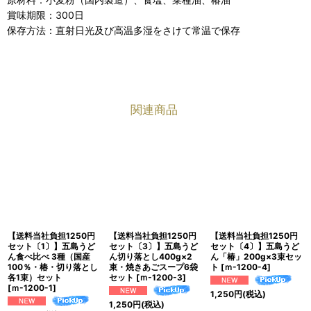
賞味期限：300日
保存方法：直射日光及び高温多湿をさけて常温で保存
関連商品
【送料当社負担1250円
【送料当社負担1250円
【送料当社負担1250円
セット〔1〕】五島うど
セット〔3〕】五島うど
セット〔4〕】五島うど
ん食べ比べ 3種（国産
ん切り落とし400g×2
ん「椿」200g×3束セッ
100％・椿・切り落とし
束・焼きあごスープ6袋
ト
[
ｍ-1200-4
]
各1束）セット
セット
[
ｍ-1200-3
]
[
ｍ-1200-1
]
1,250
円
(税込)
1,250
円
(税込)