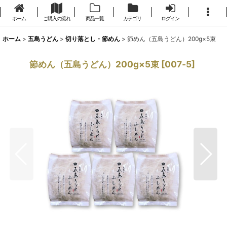
ホーム
ご購入の流れ
商品一覧
カテゴリ
ログイン
ホーム
>
五島うどん
>
切り落とし・節めん
>
節めん（五島うどん）200g×5束
節めん（五島うどん）200g×5束
[
007‐5
]