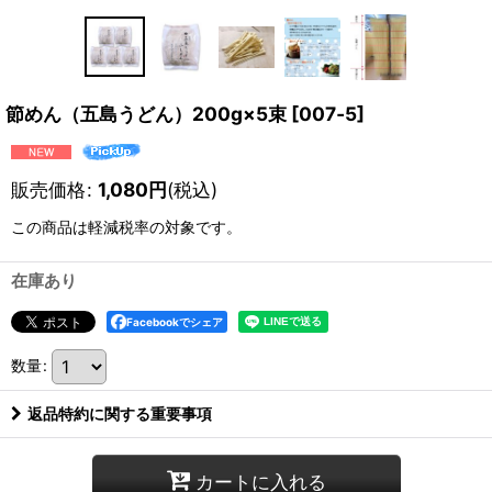
節めん（五島うどん）200g×5束
[
007‐5
]
販売価格
:
1,080
円
(税込)
この商品は軽減税率の対象です。
在庫あり
Facebookでシェア
数量
:
返品特約に関する重要事項
カートに入れる