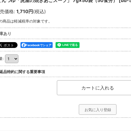
どんつゆ「虎屋の焼きあごスープ」 7g×50袋（50食分）
[
ud-
売価格
:
1,710円
(税込)
の商品は軽減税率の対象です。
庫あり
Facebookでシェア
量
:
返品特約に関する重要事項
お気に入り登録