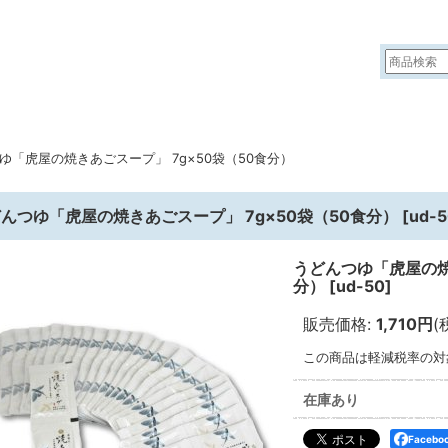
ゆ「虎屋の焼きあごスープ」 7g×50袋（50食分）
んつゆ「虎屋の焼きあごスープ」 7g×50袋（50食分）
[
ud-
うどんつゆ「虎屋の焼
分）
[
ud-50
]
販売価格
:
1,710円
(
この商品は軽減税率の対
在庫あり
Faceb