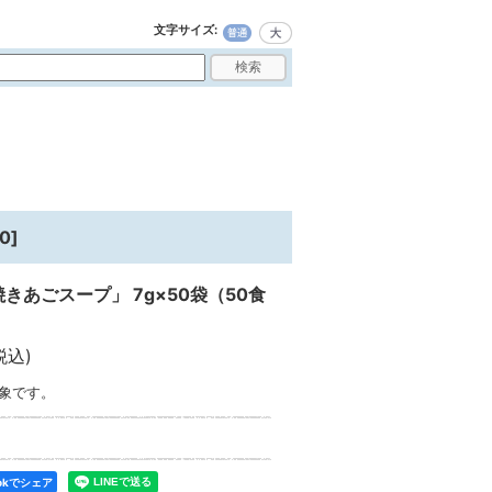
文字サイズ
:
50
]
きあごスープ」 7g×50袋（50食
税込)
象です。
ookでシェア