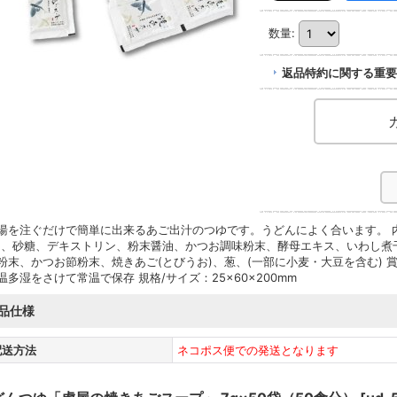
数量
:
返品特約に関する重要
湯を注ぐだけで簡単に出来るあご出汁のつゆです。うどんによく合います。 内容
)、砂糖、デキストリン、粉末醤油、かつお調味粉末、酵母エキス、いわし煮
粉末、かつお節粉末、焼きあご(とびうお)、葱、(一部に小麦・大豆を含む) 賞
温多湿をさけて常温で保存 規格/サイズ：25×60×200mm
品仕様
配送方法
ネコポス便での発送となります