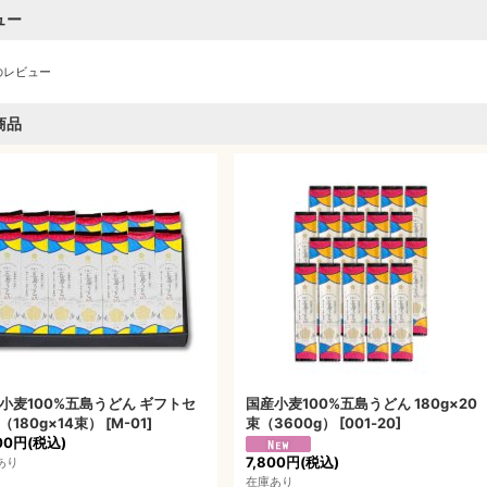
ュー
のレビュー
商品
小麦100%五島うどん ギフトセ
国産小麦100%五島うどん 180g×20
（180g×14束）
[
M-01
]
束（3600g）
[
001‐20
]
00円
(税込)
7,800円
(税込)
あり
在庫あり