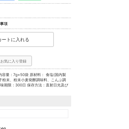
事項
お気に入り登録
量：7g×50袋 原材料： 食塩(国内製
干粉末、粉末小麦発酵調味料、こんぶ調
味期限：300日 保存方法：直射日光及び