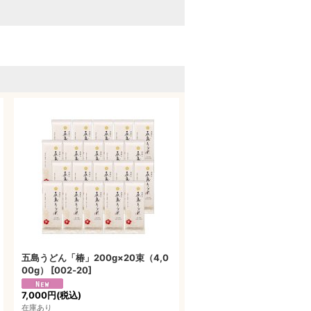
五島うどん「椿」200g×20束（4,0
00g）
[
002‐20
]
7,000円
(税込)
在庫あり