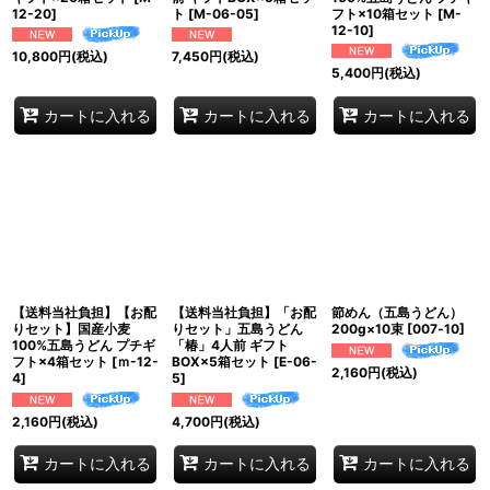
12-20
]
ト
[
M-06-05
]
フト×10箱セット
[
M-
12-10
]
10,800
円
(税込)
7,450
円
(税込)
5,400
円
(税込)
カートに入れる
カートに入れる
カートに入れる
【送料当社負担】【お配
【送料当社負担】「お配
節めん（五島うどん）
りセット】国産小麦
りセット」五島うどん
200g×10束
[
007‐10
]
100%五島うどん プチギ
「椿」4人前 ギフト
フト×4箱セット
[
ｍ-12-
BOX×5箱セット
[
E-06-
2,160
円
(税込)
4
]
5
]
2,160
円
(税込)
4,700
円
(税込)
カートに入れる
カートに入れる
カートに入れる