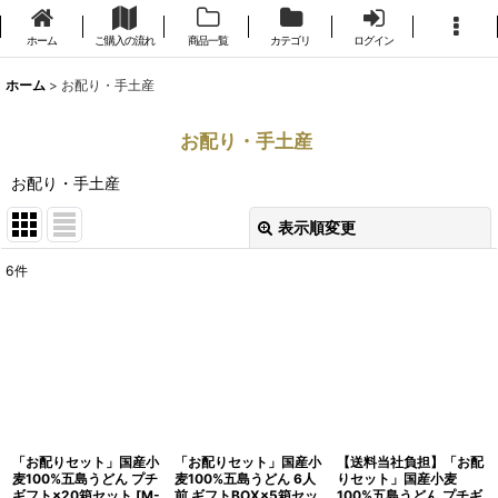
ホーム
ご購入の流れ
商品一覧
カテゴリ
ログイン
ホーム
>
お配り・手土産
お配り・手土産
お配り・手土産
表示順変更
閉じる
6
件
表示数
:
並び順
:
絞り込む
「お配りセット」国産小
「お配りセット」国産小
【送料当社負担】「お配
麦100%五島うどん プチ
麦100%五島うどん 6人
りセット」国産小麦
ギフト×20箱セット
[
M-
前 ギフトBOX×5箱セッ
100%五島うどん プチギ