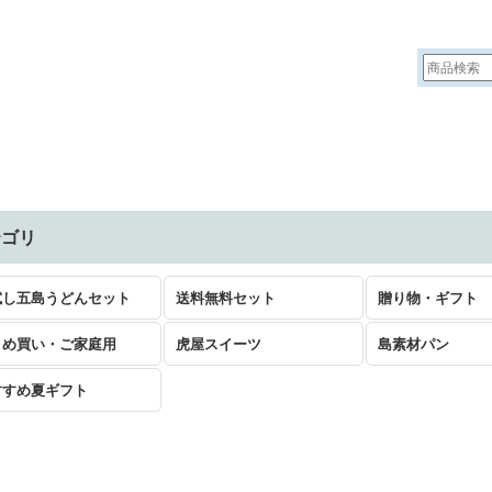
テゴリ
試し五島うどんセット
送料無料セット
贈り物・ギフト
とめ買い・ご家庭用
虎屋スイーツ
島素材パン
すすめ夏ギフト