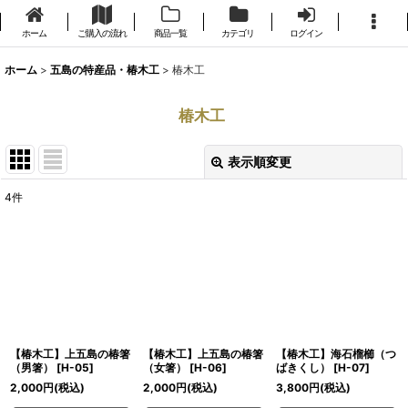
ホーム
ご購入の流れ
商品一覧
カテゴリ
ログイン
ホーム
>
五島の特産品・椿木工
>
椿木工
椿木工
表示順変更
閉じる
4
件
表示数
:
並び順
:
絞り込む
【椿木工】上五島の椿箸
【椿木工】上五島の椿箸
【椿木工】海石榴櫛（つ
（男箸）
[
H-05
]
（女箸）
[
H-06
]
ばきくし）
[
H-07
]
2,000
円
(税込)
2,000
円
(税込)
3,800
円
(税込)