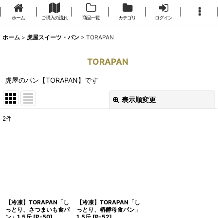
ホーム
ご購入の流れ
商品一覧
カテゴリ
ログイン
ホーム
>
虎屋スイーツ・パン
>
TORAPAN
TORAPAN
虎屋のパン【TORAPAN】です
表示順変更
閉じる
2
件
表示数
:
並び順
:
絞り込む
【冷凍】TORAPAN「し
【冷凍】TORAPAN「し
っとり、さつまいも食パ
っとり、椿酵母食パン」
ン」1.5斤
[
P-50
]
1.5斤
[
P-52
]