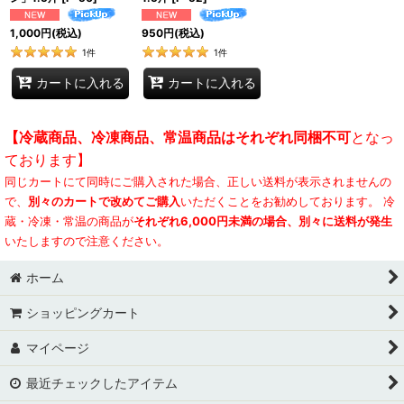
1,000
円
(税込)
950
円
(税込)
1
件
1
件
カートに入れる
カートに入れる
【冷蔵商品、冷凍商品、常温商品はそれぞれ同梱不可
となっ
ております】
同じカートにて同時にご購入された場合、正しい送料が表示されませんの
で、
別々のカートで改めてご購入
いただくことをお勧めしております。 冷
蔵・冷凍・常温の商品が
それぞれ6,000円未満の場合、別々に送料が発生
いたしますので注意ください。
ホーム
ショッピングカート
マイページ
最近チェックしたアイテム