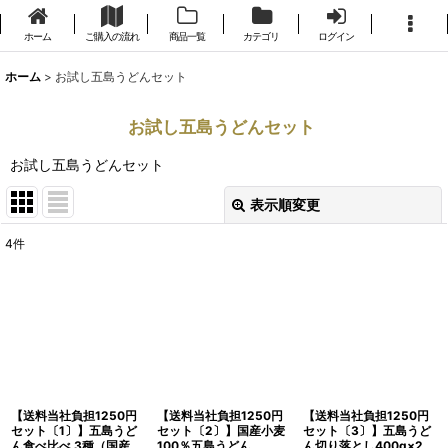
ホーム
ご購入の流れ
商品一覧
カテゴリ
ログイン
ホーム
>
お試し五島うどんセット
お試し五島うどんセット
お試し五島うどんセット
表示順変更
閉じる
4
件
表示数
:
並び順
:
絞り込む
【送料当社負担1250円
【送料当社負担1250円
【送料当社負担1250円
セット〔1〕】五島うど
セット〔2〕】国産小麦
セット〔3〕】五島うど
ん食べ比べ 3種（国産
100％五島うどん
ん切り落とし400g×2