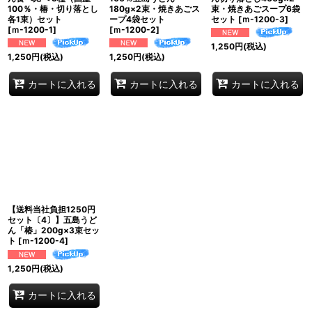
100％・椿・切り落とし
180g×2束・焼きあごス
束・焼きあごスープ6袋
各1束）セット
ープ4袋セット
セット
[
ｍ-1200-3
]
[
ｍ-1200-1
]
[
ｍ-1200-2
]
1,250
円
(税込)
1,250
円
(税込)
1,250
円
(税込)
カートに入れる
カートに入れる
カートに入れる
【送料当社負担1250円
セット〔4〕】五島うど
ん「椿」200g×3束セッ
ト
[
ｍ-1200-4
]
1,250
円
(税込)
カートに入れる