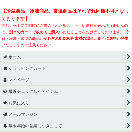
五島の海塩
【冷蔵商品、冷凍商品、常温商品はそれぞれ同梱不可
となっ
お試し五島うどんセット
ております】
焼きあごスープ・つゆ
同じカートにて同時にご購入された場合、正しい送料が表示されませんの
送料無料セット
で、
別々のカートで改めてご購入
いただくことをお勧めしております。 冷
虎屋スイーツ・パン
贈り物・ギフト
蔵・冷凍・常温の商品が
それぞれ6,000円未満の場合、別々に送料が発生
いたしますので注意ください。
五島の特産品・椿木工
お配り・手土産
ホーム
まとめ買い・ご家庭用
ショッピングカート
虎屋スイーツ
マイページ
島素材パン
最近チェックしたアイテム
人気ランキング
お気に入り
おすすめ夏ギフト
メールマガジン
年末年始の営業につきまして