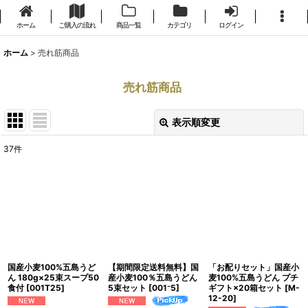
ホーム
ご購入の流れ
商品一覧
カテゴリ
ログイン
ホーム
>
売れ筋商品
売れ筋商品
表示順変更
閉じる
37
件
表示数
:
並び順
:
絞り込む
国産小麦100%五島うど
【期間限定送料無料】国
「お配りセット」国産小
ん 180g×25束スープ50
産小麦100％五島うどん
麦100%五島うどん プチ
食付
[
001T25
]
5束セット
[
001⁻5
]
ギフト×20箱セット
[
M-
12-20
]