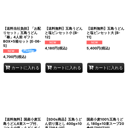
【送料当社負担】「お配
【送料無料】五島うどん
【送料無料】五島うどん
りセット」五島うどん
と塩ビンセット小
[
B-
と塩ビンセット大
[
B-
「椿」4人前 ギフト
12
]
11
]
BOX×5箱セット
[
E-06-
5
]
4,180
円
(税込)
5,400
円
(税込)
4,700
円
(税込)
カートに入れる
カートに入れる
カートに入れる
【送料無料】国産小麦五
【SDGs商品】五島うど
国産小麦100%五島うど
島うどん6束スープ付、
ん切り落とし 400g×10
ん 180g×10束スープ20
ごとうの塩・うどんすく
束
[
084-10
]
食付
[
001T10
]