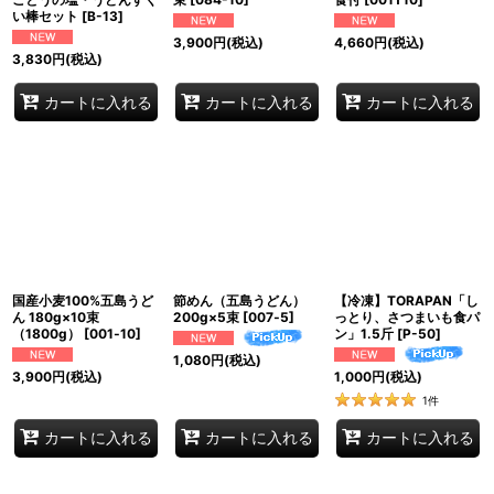
い棒セット
[
B-13
]
3,900
円
(税込)
4,660
円
(税込)
3,830
円
(税込)
カートに入れる
カートに入れる
カートに入れる
国産小麦100%五島うど
節めん（五島うどん）
【冷凍】TORAPAN「し
ん 180g×10束
200g×5束
[
007‐5
]
っとり、さつまいも食パ
（1800g）
[
001‐10
]
ン」1.5斤
[
P-50
]
1,080
円
(税込)
3,900
円
(税込)
1,000
円
(税込)
1
件
カートに入れる
カートに入れる
カートに入れる