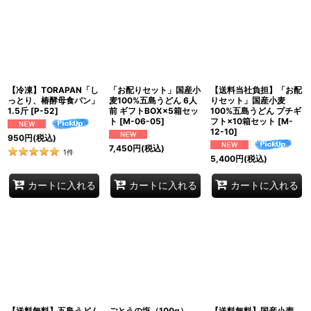
【冷凍】TORAPAN「し
「お配りセット」国産小
【送料当社負担】「お配
っとり、椿酵母食パン」
麦100%五島うどん 6人
りセット」国産小麦
1.5斤
[
P-52
]
前 ギフトBOX×5箱セッ
100%五島うどん プチギ
ト
[
M-06-05
]
フト×10箱セット
[
M-
12-10
]
950
円
(税込)
7,450
円
(税込)
1
件
5,400
円
(税込)
カートに入れる
カートに入れる
カートに入れる
【送料無料】五島うどん
ごとうの塩（100g）
【送料無料】国産小麦