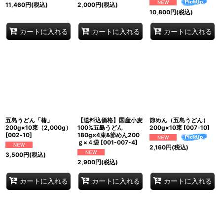
11,460
円
(税込)
2,000
円
(税込)
10,800
円
(税込)
カートに入れる
カートに入れる
カートに入れる
五島うどん「椿」
【送料込価格】国産小麦
節めん（五島うどん）
200g×10束（2,000g）
100%五島うどん
200g×10束
[
007‐10
]
[
002‐10
]
180g×4束&節めん200
ｇ×４袋
[
001-007-4
]
2,160
円
(税込)
3,500
円
(税込)
2,900
円
(税込)
カートに入れる
カートに入れる
カートに入れる