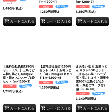
[
ｍ-1200-1
]
[
ｍ-1200-2
]
1,490
円
(税込)
1,250
円
(税込)
1,250
円
(税込)
カートに入れる
カートに入れる
カートに入れる
【送料当社負担1250円
【送料当社負担1250円
まあるい塩 ＆ 五島うど
セット〔3〕】五島うど
セット〔4〕】五島うど
ん ギフトBOXセット
ん切り落とし400g×2
ん「椿」200g×3束セッ
（まあるい塩・ハーブ
束・焼きあごスープ6袋
ト
[
ｍ-1200-4
]
塩・塩こしょう・国産小
セット
[
ｍ-1200-3
]
麦100%五島うどん3
束・ 焼あごスープ付）
1,250
円
(税込)
[
g-03-m-06
]
1,250
円
(税込)
3,340
円
(税込)
カートに入れる
カートに入れる
カートに入れる