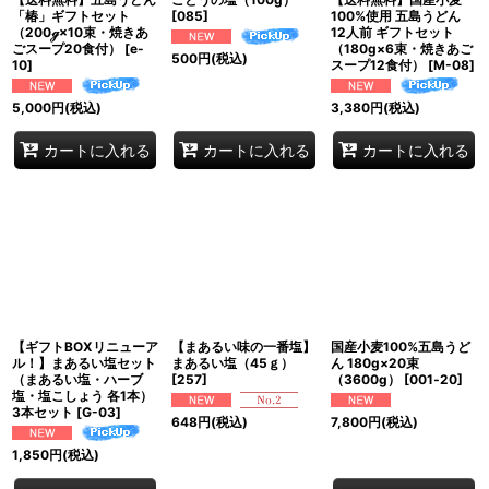
「椿」ギフトセット
[
085
]
100%使用 五島うどん
（200ℊ×10束・焼きあ
12人前 ギフトセット
ごスープ20食付）
[
e-
（180g×6束・焼きあご
500
円
(税込)
10
]
スープ12食付）
[
M-08
]
5,000
円
(税込)
3,380
円
(税込)
カートに入れる
カートに入れる
カートに入れる
【ギフトBOXリニューア
【まあるい味の一番塩】
国産小麦100%五島うど
ル！】まあるい塩セット
まあるい塩（45ｇ）
ん 180g×20束
（まあるい塩・ハーブ
[
257
]
（3600g）
[
001‐20
]
塩・塩こしょう 各1本）
3本セット
[
G-03
]
648
円
(税込)
7,800
円
(税込)
1,850
円
(税込)