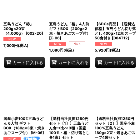
五島うどん「椿」
五島うどん「椿」4人前
【SDGs商品】【送料込
200g×20束
ギフトBOX（200g×2
価格】五島うどん切り落
（4,000g）
[
002‐20
]
束・焼きあごスープ付）
とし 400g×12束 スープ
[
E-06
]
50食付き
[
084T12
]
7,000
円
(税込)
1,080
円
(税込)
5,920
円
(税込)
カートに入れる
カートに入れる
カートに入れる
国産小麦100%五島うど
【送料当社負担1250円
【送料当社負担1250円
ん 6人前 ギフト
セット〔1〕】五島うど
セット〔2〕】国産小麦
BOX（180g×3束・焼き
ん食べ比べ 3種（国産
100％五島うどん
あごスープ付）
[
M-06
]
100％・椿・切り落とし
180g×2束・焼きあごス
各1束）セット
ープ4袋セット