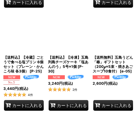
カートに入れる
カートに入れる
【送料込】【冷蔵】ごと
【送料込】【冷凍】五島
【送料無料】五島うどん
うで食べる塩プリン 6個
列島チーズケーキ「塩あ
「椿」ギフトセット
セット（プレーン・かん
んのう」5号×1個
[
P-
（200ℊ×5束・焼きあご
ころ味 各3個）
[
P-25
]
30
]
スープ10食付）
[
e-05
]
3,240
円
(税込)
2,600
円
(税込)
3,440
円
(税込)
2
件
4
件
カートに入れる
カートに入れる
カートに入れる