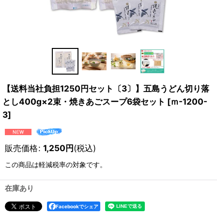
【送料当社負担1250円セット〔3〕】五島うどん切り落
とし400g×2束・焼きあごスープ6袋セット
[
ｍ-1200-
3
]
販売価格
:
1,250
円
(税込)
この商品は軽減税率の対象です。
在庫あり
Facebookでシェア