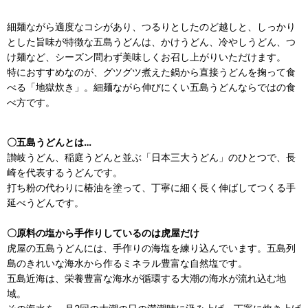
細麺ながら適度なコシがあり、つるりとしたのど越しと、しっかり
とした旨味が特徴な五島うどんは、かけうどん、冷やしうどん、つ
け麺など、シーズン問わず美味しくお召し上がりいただけます。
特におすすめなのが、グツグツ煮えた鍋から直接うどんを掬って食
べる「地獄炊き」。細麺ながら伸びにくい五島うどんならではの食
べ方です。
〇五島うどんとは…
讃岐うどん、稲庭うどんと並ぶ「日本三大うどん」のひとつで、長
崎を代表するうどんです。
打ち粉の代わりに椿油を塗って、丁寧に細く長く伸ばしてつくる手
延べうどんです。
〇原料の塩から手作りしているのは虎屋だけ
虎屋の五島うどんには、手作りの海塩を練り込んでいます。五島列
島のきれいな海水から作るミネラル豊富な自然塩です。
五島近海は、栄養豊富な海水が循環する大潮の海水が流れ込む地
域。