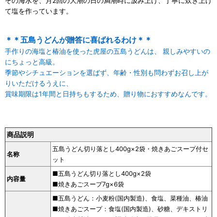
その海水を、月2回の大潮の日の満潮時に汲み上げ、丁寧に炊き上げ
て塩を作っています。
＊＊五島うどんが贈答に喜ばれるわけ＊＊
手作りの海塩と椿油を使った虎屋の五島うどんは、 親しみやすいの
にちょっと高級。
季節やシチュエーションを選ばず、年齢・性別も問わずお召し上が
りいただけるうえに、
賞味期限は1年間と日持ちもするため、贈り物におすすめなんです。
商品説明
五島うどん切り落とし400g×2袋・焼きあごスープ付セ
名称
ット
■五島うどん切り落とし400g×2袋
内容量
■焼きあごスープ7g×6袋
■五島うどん：小麦粉(国内製造)、食塩、菜種油、椿油
■焼きあごスープ：食塩(国内製造)、砂糖、デキストリ