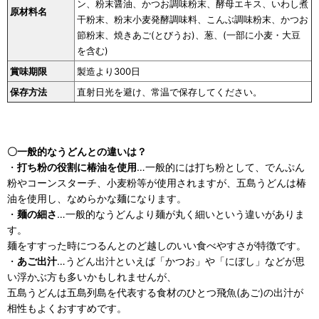
ン、粉末醤油、かつお調味粉末、酵母エキス、いわし煮
原材料名
干粉末、粉末小麦発酵調味料、こんぶ調味粉末、かつお
節粉末、焼きあご(とびうお)、葱、(一部に小麦・大豆
を含む)
賞味期限
製造より300日
保存方法
直射日光を避け、常温で保存してください。
〇一般的なうどんとの違いは？
・
打ち粉の役割に椿油を使用
…一般的には打ち粉として、でんぷん
粉やコーンスターチ、小麦粉等が使用されますが、五島うどんは椿
油を使用し、なめらかな麺になります。
・
麺の細さ
…一般的なうどんより麺が丸く細いという違いがありま
す。
麺をすすった時につるんとのど越しのいい食べやすさが特徴です。
・
あご出汁
…うどん出汁といえば「かつお」や「にぼし」などが思
い浮かぶ方も多いかもしれませんが、
五島うどんは五島列島を代表する食材のひとつ飛魚(あご)の出汁が
相性もよくおすすめです。