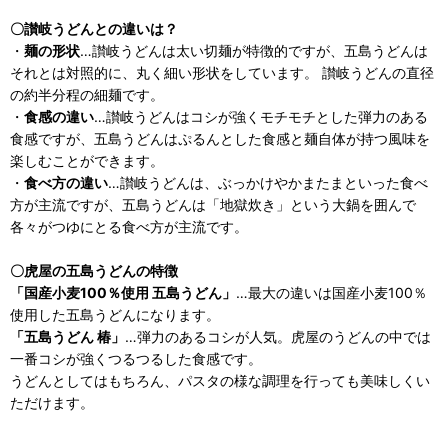
〇讃岐うどんとの違いは？
・
麺の形状
…讃岐うどんは太い切麺が特徴的ですが、五島うどんは
それとは対照的に、丸く細い形状をしています。 讃岐うどんの直径
の約半分程の細麺です。
・
食感の違い
…讃岐うどんはコシが強くモチモチとした弾力のある
食感ですが、五島うどんはぷるんとした食感と麺自体が持つ風味を
楽しむことができます。
・
食べ方の違い
…讃岐うどんは、ぶっかけやかまたまといった食べ
方が主流ですが、五島うどんは「地獄炊き」という大鍋を囲んで
各々がつゆにとる食べ方が主流です。
〇虎屋の五島うどんの特徴
「国産小麦100％使用 五島うどん」
…最大の違いは国産小麦100％
使用した五島うどんになります。
「五島うどん 椿」
…弾力のあるコシが人気。虎屋のうどんの中では
一番コシが強くつるつるした食感です。
うどんとしてはもちろん、パスタの様な調理を行っても美味しくい
ただけます。