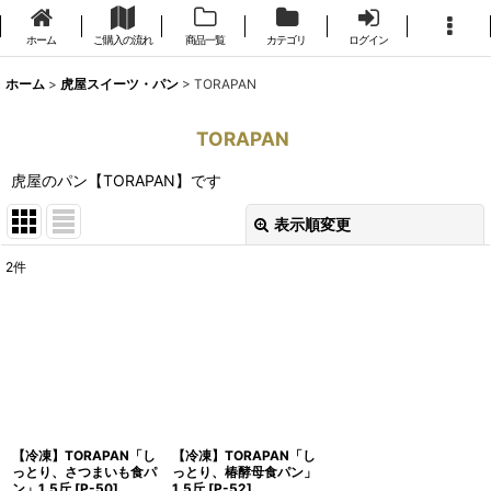
ホーム
ご購入の流れ
商品一覧
カテゴリ
ログイン
ホーム
>
虎屋スイーツ・パン
>
TORAPAN
TORAPAN
虎屋のパン【TORAPAN】です
表示順変更
閉じる
2
件
表示数
:
並び順
:
絞り込む
【冷凍】TORAPAN「し
【冷凍】TORAPAN「し
っとり、さつまいも食パ
っとり、椿酵母食パン」
ン」1.5斤
[
P-50
]
1.5斤
[
P-52
]