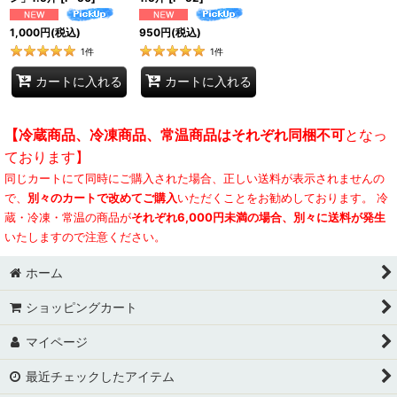
1,000
円
(税込)
950
円
(税込)
1
件
1
件
カートに入れる
カートに入れる
【冷蔵商品、冷凍商品、常温商品はそれぞれ同梱不可
となっ
ております】
同じカートにて同時にご購入された場合、正しい送料が表示されませんの
で、
別々のカートで改めてご購入
いただくことをお勧めしております。 冷
蔵・冷凍・常温の商品が
それぞれ6,000円未満の場合、別々に送料が発生
いたしますので注意ください。
ホーム
ショッピングカート
マイページ
最近チェックしたアイテム