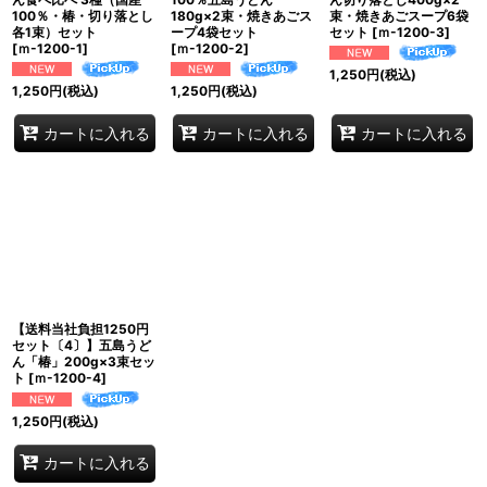
100％・椿・切り落とし
180g×2束・焼きあごス
束・焼きあごスープ6袋
各1束）セット
ープ4袋セット
セット
[
ｍ-1200-3
]
[
ｍ-1200-1
]
[
ｍ-1200-2
]
1,250
円
(税込)
1,250
円
(税込)
1,250
円
(税込)
カートに入れる
カートに入れる
カートに入れる
【送料当社負担1250円
セット〔4〕】五島うど
ん「椿」200g×3束セッ
ト
[
ｍ-1200-4
]
1,250
円
(税込)
カートに入れる