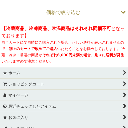
価格で絞り込む
【冷蔵商品、冷凍商品、常温商品はそれぞれ同梱不可
となっ
お試し五島うどんセット
ております】
同じカートにて同時にご購入された場合、正しい送料が表示されませんの
送料無料セット
で、
別々のカートで改めてご購入
いただくことをお勧めしております。 冷
贈り物・ギフト
蔵・冷凍・常温の商品が
それぞれ6,000円未満の場合、別々に送料が発生
いたしますので注意ください。
お配り・手土産
ホーム
まとめ買い・ご家庭用
ショッピングカート
虎屋スイーツ
マイページ
島素材パン
最近チェックしたアイテム
人気ランキング
お気に入り