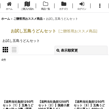
ホーム
ご購入の流れ
商品一覧
カテゴリ
ログイン
ホーム
>
ご贈答用おススメ商品
>
お試し五島うどんセット
お試し五島うどんセット
[
ご贈答用おススメ商品
]
お試し五島うどんセット
表示順変更
閉じる
4
件
表示数
:
並び順
:
絞り込む
【送料当社負担1250円
【送料当社負担1250円
【送料当社負担1250円
セット〔1〕】五島うど
セット〔2〕】国産小麦
セット〔3〕】五島うど
ん食べ比べ 3種（国産
100％五島うどん
ん切り落とし400g×2