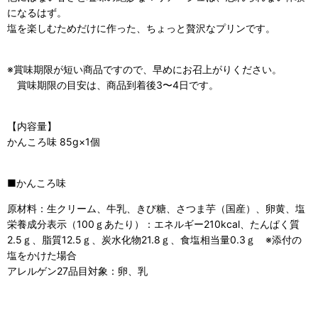
になるはず。
塩を楽しむためだけに作った、ちょっと贅沢なプリンです。
※賞味期限が短い商品ですので、早めにお召上がりください。
賞味期限の目安は、商品到着後3〜4日です。
【内容量】
かんころ味 85g×1個
■かんころ味
原材料：生クリーム、牛乳、きび糖、さつま芋（国産）、卵黄、塩
栄養成分表示（100ｇあたり）：エネルギー210kcal、たんぱく質
2.5ｇ、脂質12.5ｇ、炭水化物21.8ｇ、食塩相当量0.3ｇ ※添付の
塩をかけた場合
アレルゲン27品目対象：卵、乳