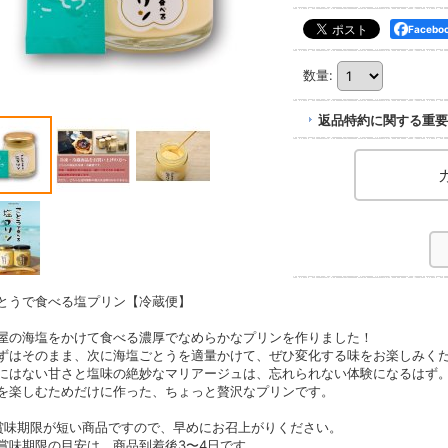
Faceb
数量
:
返品特約に関する重要
とうで食べる塩プリン【冷蔵便】
屋の海塩をかけて食べる濃厚でなめらかなプリンを作りました！
ずはそのまま、次に海塩ごとうを適量かけて、ぜひ変化する味をお楽しみく
にはない甘さと塩味の絶妙なマリアージュは、忘れられない体験になるはず
を楽しむためだけに作った、ちょっと贅沢なプリンです。
賞味期限が短い商品ですので、早めにお召上がりください。
味期限の目安は、商品到着後3〜4日です。