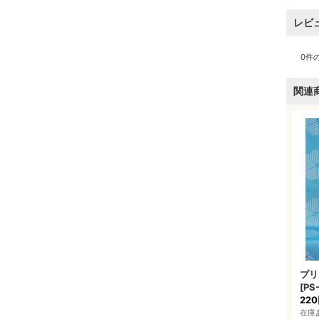
レビ
0
件
関連
プリ
[
PS-
22
在庫