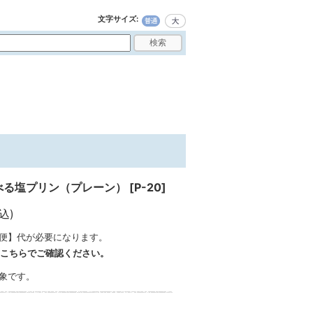
文字サイズ
:
べる塩プリン（プレーン）
[
P-20
]
込)
便】
代が必要になります。
こちらでご確認ください。
象です。