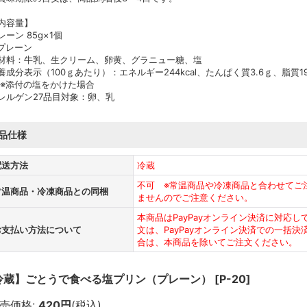
内容量】
レーン 85g×1個
プレーン
材料：牛乳、生クリーム、卵黄、グラニュー糖、塩
養成分表示（100ｇあたり）：エネルギー244kcal、たんぱく質3.6ｇ、脂質19
 ※添付の塩をかけた場合
レルゲン27品目対象：卵、乳
品仕様
配送方法
冷蔵
不可 ※常温商品や冷凍商品と合わせてご
常温商品・冷凍商品との同梱
ませんのでご注意ください。
本商品はPayPayオンライン決済に対応
お支払い方法について
文は、PayPayオンライン決済での一括決済
合は、本商品を除いてご注文ください。
冷蔵】ごとうで食べる塩プリン（プレーン）
[
P-20
]
売価格
:
420円
(税込)