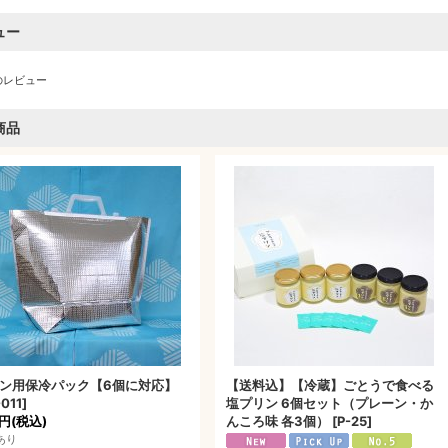
ュー
のレビュー
商品
ン用保冷パック【6個に対応】
【送料込】【冷蔵】ごとうで食べる
011
]
塩プリン 6個セット（プレーン・か
0円
(税込)
んころ味 各3個）
[
P-25
]
あり