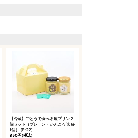
【冷蔵】ごとうで食べる塩プリン 2
個セット（プレーン・かんころ味 各
1個）
[
P-22
]
850円
(税込)