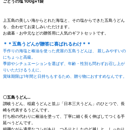
ごとうの塩 100g×1袋
上五島の美しい海からとれた海塩と、その塩からできた五島うどん
を、合わせてお楽しみいただけます。
お歳暮・お中元などの贈答用に人気のギフトセットです。
＊＊五島うどんが贈答に喜ばれるわけ＊＊
手作りの海塩と椿油を使った虎屋の五島うどんは、 親しみやすいの
にちょっと高級。
季節やシチュエーションを選ばず、年齢・性別も問わずお召し上が
りいただけるうえに、
賞味期限は1年間と日持ちもするため、贈り物におすすめなんです。
〇五島うどん…
讃岐うどん、稲庭うどんと並ぶ「日本三大うどん」のひとつで、長
崎を代表するうどんです。
打ち粉の代わりに椿油を塗って、丁寧に細く長く伸ばしてつくる手
延べうどんです。
細麺ながら適度なコシがあり、つるりとしたのど越しと、しっかり