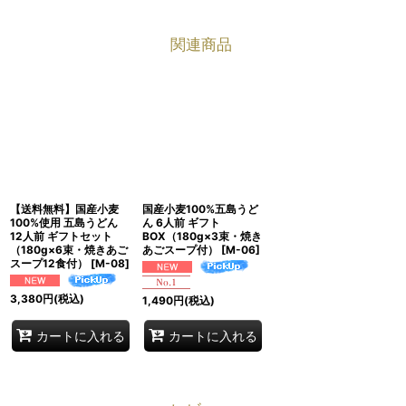
関連商品
【送料無料】国産小麦
国産小麦100%五島うど
100%使用 五島うどん
ん 6人前 ギフト
12人前 ギフトセット
BOX（180g×3束・焼き
（180g×6束・焼きあご
あごスープ付）
[
M-06
]
スープ12食付）
[
M-08
]
3,380
円
(税込)
1,490
円
(税込)
カートに入れる
カートに入れる