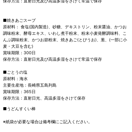
保存方法：直射日光及び高温多湿をさけて常温で保存
■焼きあごスープ
原材料： 食塩(国内製造)、砂糖、デキストリン、粉末醤油、かつお
調味粉末、酵母エキス、いわし煮干粉末、粉末小麦発酵調味料、こ
んぶ調味粉末、かつお節粉末、焼きあご(とびうお)、葱、(一部に小
麦・大豆を含む)
賞味期限：300日
保存方法：直射日光及び高温多湿をさけて常温で保存
■ごとうの塩
原材料：海水
主要生産地：長崎県五島列島
賞味期限：365日
保存方法：直射日光、高温多湿をさけて保存
■うどんすくい棒
※紙袋が必要な場合は備考欄にご記入ください。