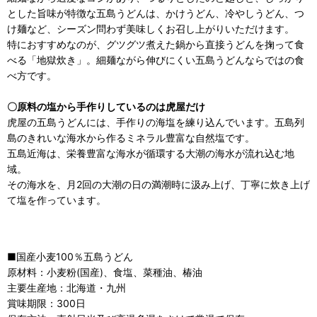
とした旨味が特徴な五島うどんは、かけうどん、冷やしうどん、つ
け麺など、シーズン問わず美味しくお召し上がりいただけます。
特におすすめなのが、グツグツ煮えた鍋から直接うどんを掬って食
べる「地獄炊き」。細麺ながら伸びにくい五島うどんならではの食
べ方です。
〇原料の塩から手作りしているのは虎屋だけ
虎屋の五島うどんには、手作りの海塩を練り込んでいます。五島列
島のきれいな海水から作るミネラル豊富な自然塩です。
五島近海は、栄養豊富な海水が循環する大潮の海水が流れ込む地
域。
その海水を、月2回の大潮の日の満潮時に汲み上げ、丁寧に炊き上げ
て塩を作っています。
■国産小麦100％五島うどん
原材料：小麦粉(国産)、食塩、菜種油、椿油
主要生産地：北海道・九州
賞味期限：300日