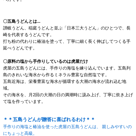
〇五島うどんとは…
讃岐うどん、稲庭うどんと並ぶ「日本三大うどん」のひとつで、長
崎を代表するうどんです。
打ち粉の代わりに椿油を塗って、丁寧に細く長く伸ばしてつくる手
延べうどんです。
〇原料の塩から手作りしているのは虎屋だけ
虎屋の五島うどんには、手作りの海塩を練り込んでいます。五島列
島のきれいな海水から作るミネラル豊富な自然塩です。
五島近海は、栄養豊富な海水が循環する大潮の海水が流れ込む地
域。
その海水を、月2回の大潮の日の満潮時に汲み上げ、丁寧に炊き上げ
て塩を作っています。
＊＊五島うどんが贈答に喜ばれるわけ＊＊
手作りの海塩と椿油を使った虎屋の五島うどんは、 親しみやすいの
にちょっと高級。