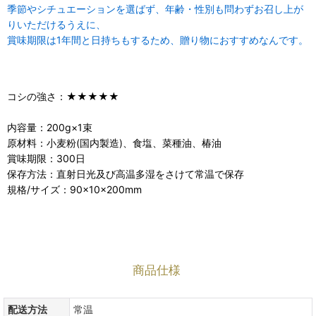
季節やシチュエーションを選ばず、年齢・性別も問わずお召し上が
りいただけるうえに、
賞味期限は1年間と日持ちもするため、贈り物におすすめなんです。
コシの強さ：★★★★★
内容量：200g×1束
原材料：小麦粉(国内製造)、食塩、菜種油、椿油
賞味期限：300日
保存方法：直射日光及び高温多湿をさけて常温で保存
規格/サイズ：90×10×200mm
商品仕様
配送方法
常温