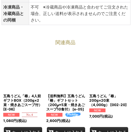
冷凍商品・
不可 ※冷蔵商品や冷凍商品と合わせてご注文された
冷蔵商品と
場合、正しい送料が表示されませんのでご注意くだ
の同梱
さい。
関連商品
五島うどん「椿」4人前
【送料無料】五島うどん
五島うどん「椿」
ギフトBOX（200g×2
「椿」ギフトセット
200g×20束
束・焼きあごスープ付）
（200ℊ×5束・焼きあご
（4,000g）
[
002‐20
]
[
E-06
]
スープ10食付）
[
e-05
]
7,000
円
(税込)
1,080
円
(税込)
2,600
円
(税込)