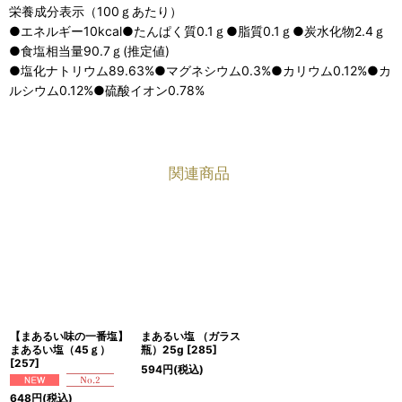
栄養成分表示（100ｇあたり）
●エネルギー10kcal●たんぱく質0.1ｇ●脂質0.1ｇ●炭水化物2.4ｇ
●食塩相当量90.7ｇ(推定値)
●塩化ナトリウム89.63%●マグネシウム0.3%●カリウム0.12%●カ
ルシウム0.12%●硫酸イオン0.78%
関連商品
【まあるい味の一番塩】
まあるい塩 （ガラス
まあるい塩（45ｇ）
瓶）25g
[
285
]
[
257
]
594
円
(税込)
648
円
(税込)