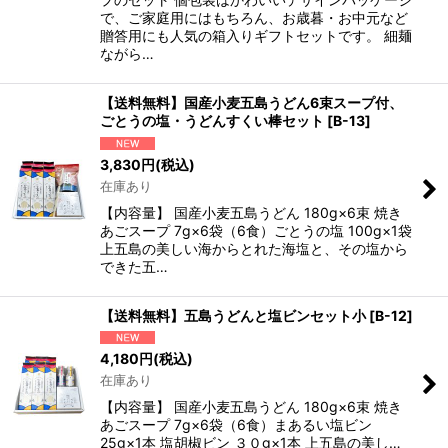
で、ご家庭用にはもちろん、お歳暮・お中元など
贈答用にも人気の箱入りギフトセットです。 細麺
ながら…
【送料無料】国産小麦五島うどん6束スープ付、
ごとうの塩・うどんすくい棒セット
[
B-13
]
3,830
円
(税込)
在庫あり
【内容量】 国産小麦五島うどん 180g×6束 焼き
あごスープ 7g×6袋（6食）ごとうの塩 100g×1袋
上五島の美しい海からとれた海塩と、その塩から
できた五…
【送料無料】五島うどんと塩ビンセット小
[
B-12
]
4,180
円
(税込)
在庫あり
【内容量】 国産小麦五島うどん 180g×6束 焼き
あごスープ 7g×6袋（6食）まあるい塩ビン
25g×1本 塩胡椒ビン ３０g×1本 上五島の美し…