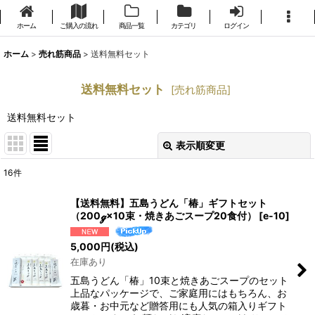
ホーム
ご購入の流れ
商品一覧
カテゴリ
ログイン
ホーム
>
売れ筋商品
>
送料無料セット
送料無料セット
[
売れ筋商品
]
送料無料セット
表示順変更
閉じる
16
件
表示数
:
【送料無料】五島うどん「椿」ギフトセット
（200ℊ×10束・焼きあごスープ20食付）
[
e-10
]
並び順
:
5,000
円
(税込)
在庫あり
絞り込む
五島うどん「椿」10束と焼きあごスープのセット
上品なパッケージで、ご家庭用にはもちろん、お
歳暮・お中元など贈答用にも人気の箱入りギフト