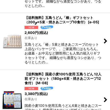
セットです。 細麺ながら適度なコシがあり、つる
りとしたの…
【送料無料】五島うどん「椿」ギフトセット
（200ℊ×5束・焼きあごスープ10食付）
[
e-05
]
2,600
円
(税込)
在庫あり
五島うどん「椿」5束と焼きあごスープのセット
上品なパッケージで、、ご家庭用にはもちろん、
お歳暮・お中元など贈答用にも人気の箱入りギフ
トセットです。 細麺ながら適度なコシがあり、つ
るりとしたの…
【送料無料】国産小麦100%使用 五島うどん 12人
前 ギフトセット（180g×6束・焼きあごスープ12
食付）
[
M-08
]
3,380
円
(税込)
在庫あり
国産小麦100％使用五島うどん6束と焼きあごスー
プのセット 個包装はかわいいデザインパッケージ