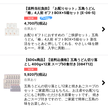
【送料当社負担】「お配りセット」五島うどん
「椿」4人前 ギフトBOX×5箱セット
[
E-06-5
]
4,700
円
(税込)
在庫あり
お配りギフトにおすすめの「ご挨拶セット」五島
うどん「椿」4人前 ギフトBOX×5箱セット 新生
活をそっとあと押ししてくれる、やさしい味を贈
るーー。卒業、入学に異動……
【SDGs商品】【送料込価格】五島うどん切り落
とし 400g×12束 スープ50食付き
[
084T12
]
5,920
円
(税込)
在庫あり
五島うどんの切り落とし12束と焼きあごスープの
セット ご家庭用にはもちろん、お土産やお配りな
どにもご利用いただける大容量セットです。 焼き
あごスープ付きですので、ご家庭で簡単に五島の
味をお楽しみい…