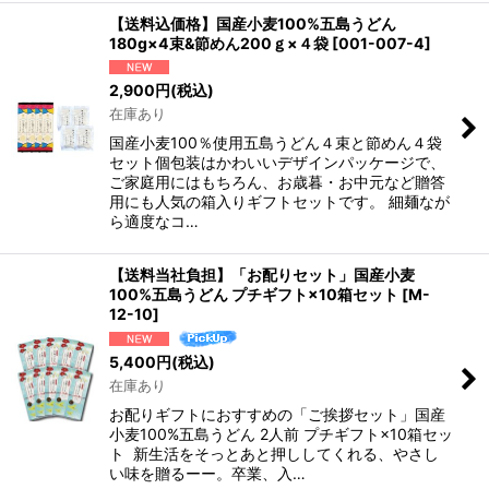
【送料込価格】国産小麦100%五島うどん
180g×4束&節めん200ｇ×４袋
[
001-007-4
]
2,900
円
(税込)
在庫あり
国産小麦100％使用五島うどん４束と節めん４袋
セット個包装はかわいいデザインパッケージで、
ご家庭用にはもちろん、お歳暮・お中元など贈答
用にも人気の箱入りギフトセットです。 細麺なが
ら適度なコ…
【送料当社負担】「お配りセット」国産小麦
100%五島うどん プチギフト×10箱セット
[
M-
12-10
]
5,400
円
(税込)
在庫あり
お配りギフトにおすすめの「ご挨拶セット」国産
小麦100%五島うどん 2人前 プチギフト×10箱セッ
ト 新生活をそっとあと押ししてくれる、やさし
い味を贈るーー。卒業、入…