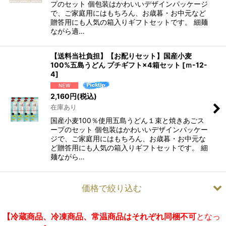
プのセット 個包装はかわいいデザインパッケージ
で、ご家庭用にはもちろん、お歳暮・お中元など
贈答用にも人気の箱入りギフトセットです。 細麺
ながら適…
【送料当社負担】【お配りセット】国産小麦
100%五島うどん プチギフト×4箱セット
[
ｍ-12-
4
]
2,160
円
(税込)
在庫あり
国産小麦100％使用五島うどん１束と焼きあごス
ープのセット 個包装はかわいいデザインパッケー
ジで、ご家庭用にはもちろん、お歳暮・お中元な
ど贈答用にも人気の箱入りギフトセットです。 細
麺ながら…
価格で絞り込む
【冷蔵商品、冷凍商品、常温商品はそれぞれ同梱不可
となっ
お試し五島うどんセット