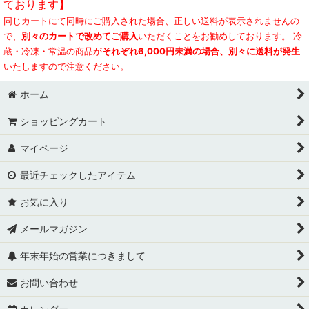
ております】
同じカートにて同時にご購入された場合、正しい送料が表示されませんの
送料無料セット
で、
別々のカートで改めてご購入
いただくことをお勧めしております。 冷
贈り物・ギフト
蔵・冷凍・常温の商品が
それぞれ6,000円未満の場合、別々に送料が発生
いたしますので注意ください。
お配り・手土産
ホーム
まとめ買い・ご家庭用
ショッピングカート
虎屋スイーツ
マイページ
島素材パン
最近チェックしたアイテム
人気ランキング
お気に入り
おすすめ夏ギフト
メールマガジン
年末年始の営業につきまして
お問い合わせ