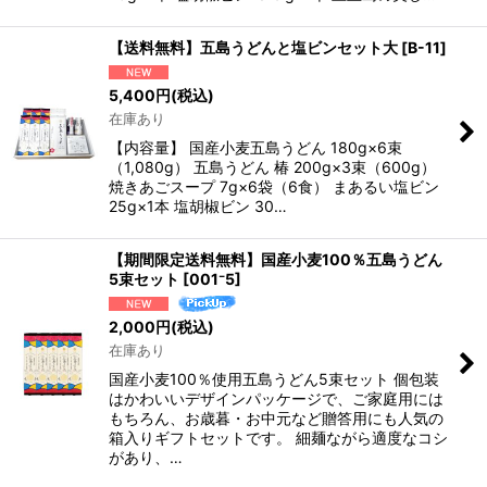
【送料無料】五島うどんと塩ビンセット大
[
B-11
]
5,400
円
(税込)
在庫あり
【内容量】 国産小麦五島うどん 180g×6束
（1,080g） 五島うどん 椿 200g×3束（600g）
焼きあごスープ 7g×6袋（6食） まあるい塩ビン
25g×1本 塩胡椒ビン 30…
【期間限定送料無料】国産小麦100％五島うどん
5束セット
[
001⁻5
]
2,000
円
(税込)
在庫あり
国産小麦100％使用五島うどん5束セット 個包装
はかわいいデザインパッケージで、ご家庭用には
もちろん、お歳暮・お中元など贈答用にも人気の
箱入りギフトセットです。 細麺ながら適度なコシ
があり、…