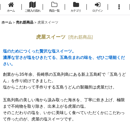
ホーム
ご購入の流れ
商品一覧
カテゴリ
ログイン
ホーム
>
売れ筋商品
>
虎屋スイーツ
虎屋スイーツ
[
売れ筋商品
]
塩のためにつくった贅沢な塩スイーツ。
濃厚な甘さが塩をひきたてる、五島生まれの味を、ぜひご堪能くだ
さい。
創業から35年余、長崎県の五島列島にある新上五島町で「五島うど
ん」を作り続けてきました。
塩からこだわって手作りする五島うどんの製麺所は虎屋だけ。
五島列島の美しい海から汲み取った海水を、丁寧に炊き上げ、極限
まで不純物を取り除き、出来上がる虎屋の塩。
そのこだわりの塩を、いかに美味しく食べていただくかにこだわっ
て作ったのが、虎屋の塩スイーツです。