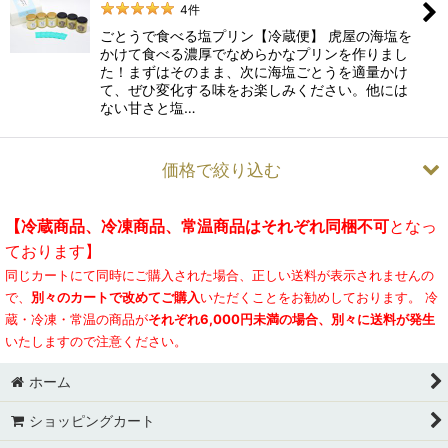
4
件
ごとうで食べる塩プリン【冷蔵便】 虎屋の海塩を
かけて食べる濃厚でなめらかなプリンを作りまし
た！まずはそのまま、次に海塩ごとうを適量かけ
て、ぜひ変化する味をお楽しみください。他には
ない甘さと塩…
価格で絞り込む
【冷蔵商品、冷凍商品、常温商品はそれぞれ同梱不可
となっ
お試し五島うどんセット
ております】
同じカートにて同時にご購入された場合、正しい送料が表示されませんの
送料無料セット
で、
別々のカートで改めてご購入
いただくことをお勧めしております。 冷
贈り物・ギフト
蔵・冷凍・常温の商品が
それぞれ6,000円未満の場合、別々に送料が発生
いたしますので注意ください。
お配り・手土産
ホーム
まとめ買い・ご家庭用
ショッピングカート
虎屋スイーツ