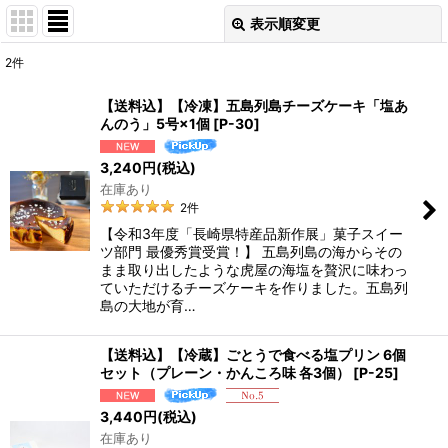
表示順変更
閉じる
2
件
表示数
:
【送料込】【冷凍】五島列島チーズケーキ「塩あ
んのう」5号×1個
[
P-30
]
並び順
:
3,240
円
(税込)
在庫あり
絞り込む
2
件
【令和3年度「長崎県特産品新作展」菓子スイー
ツ部門 最優秀賞受賞！】 五島列島の海からその
まま取り出したような虎屋の海塩を贅沢に味わっ
ていただけるチーズケーキを作りました。五島列
島の大地が育…
【送料込】【冷蔵】ごとうで食べる塩プリン 6個
セット（プレーン・かんころ味 各3個）
[
P-25
]
3,440
円
(税込)
在庫あり