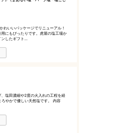
がかわいいパッケージでリニューアル！
答用にもぴったりです。虎屋の塩工場か
インしたギフト…
げ、塩田濃縮や2度の火入れの工程を経
まろやかで優しい天然塩です。 内容