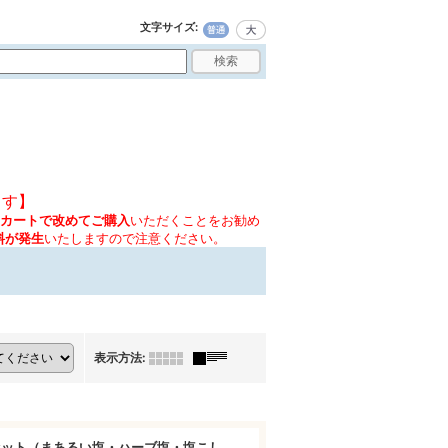
文字サイズ
:
ます】
カートで改めてご購入
いただくことをお勧め
料が発生
いたしますので注意ください。
表示方法
:
セット（まあるい塩・ハーブ塩・塩こし