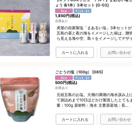
ょう 各1本）3本セット
[
G-03
]
1,850円
(税込)
在庫あり
虎屋の自家製塩「まあるい塩」3本セット
五島の昼と夜の海をイメージした箱は、贈
ら見える海や空、島々をイメージしてデザ
ごとうの塩（100g）
[
085
]
500円
(税込)
在庫あり
元祖五島のお塩。大潮の満潮の海水汲み上
て袋詰めまで10日ほどかけ製造したとても
量：100g 原材料：海水 主要原産地：長…