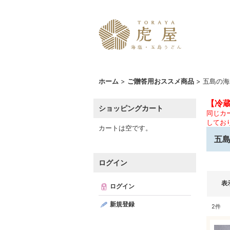
ホーム
>
ご贈答用おススメ商品
>
五島の海
【冷
ショッピングカート
同じカ
してお
カートは空です。
五
ログイン
表
ログイン
新規登録
2
件