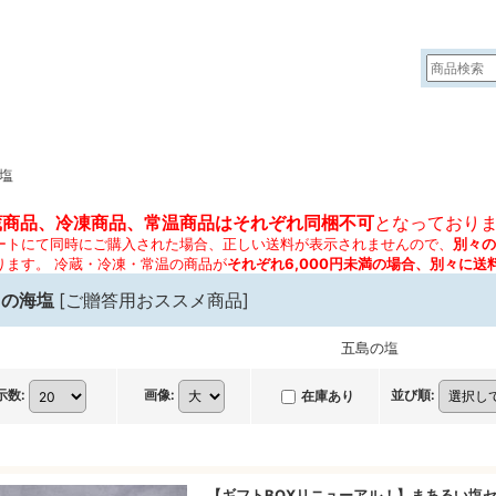
塩
蔵商品、冷凍商品、常温商品はそれぞれ同梱不可
となっており
ートにて同時にご購入された場合、正しい送料が表示されませんので、
別々の
ります。 冷蔵・冷凍・常温の商品が
それぞれ6,000円未満の場合、別々に送
島の海塩
[
ご贈答用おススメ商品
]
五島の塩
示数
:
画像
:
並び順
:
在庫あり
【ギフトBOXリニューアル！】まあるい塩