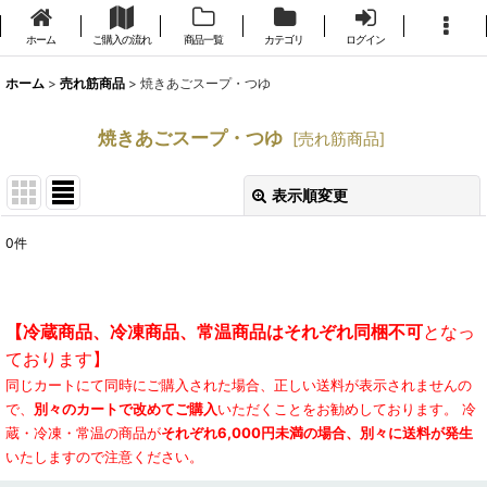
ホーム
ご購入の流れ
商品一覧
カテゴリ
ログイン
ホーム
>
売れ筋商品
>
焼きあごスープ・つゆ
焼きあごスープ・つゆ
[
売れ筋商品
]
表示順変更
閉じる
0
件
表示数
:
並び順
:
【冷蔵商品、冷凍商品、常温商品はそれぞれ同梱不可
となっ
ております】
絞り込む
同じカートにて同時にご購入された場合、正しい送料が表示されませんの
で、
別々のカートで改めてご購入
いただくことをお勧めしております。 冷
蔵・冷凍・常温の商品が
それぞれ6,000円未満の場合、別々に送料が発生
いたしますので注意ください。