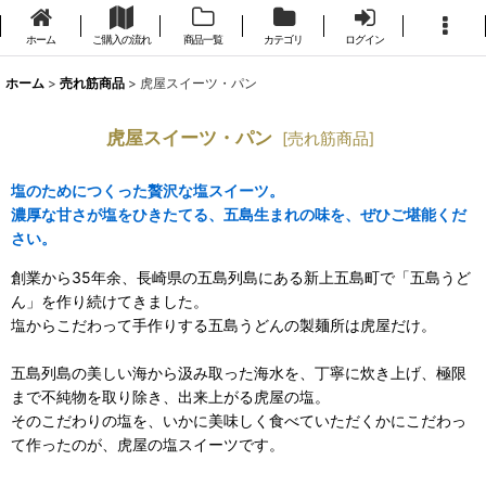
ホーム
ご購入の流れ
商品一覧
カテゴリ
ログイン
ホーム
>
売れ筋商品
>
虎屋スイーツ・パン
虎屋スイーツ・パン
[
売れ筋商品
]
塩のためにつくった贅沢な塩スイーツ。
濃厚な甘さが塩をひきたてる、五島生まれの味を、ぜひご堪能くだ
さい。
創業から35年余、長崎県の五島列島にある新上五島町で「五島うど
ん」を作り続けてきました。
塩からこだわって手作りする五島うどんの製麺所は虎屋だけ。
五島列島の美しい海から汲み取った海水を、丁寧に炊き上げ、極限
まで不純物を取り除き、出来上がる虎屋の塩。
そのこだわりの塩を、いかに美味しく食べていただくかにこだわっ
て作ったのが、虎屋の塩スイーツです。