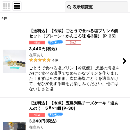
表示順変更
閉じる
4
件
サブカテゴリ
:
【送料込】【冷蔵】ごとうで食べる塩プリン 6個
セット（プレーン・かんころ味 各3個）
[
P-25
]
表示数
:
3,440
円
(税込)
在庫あり
並び順
:
4
件
ごとうで食べる塩プリン【冷蔵便】 虎屋の海塩を
絞り込む
かけて食べる濃厚でなめらかなプリンを作りまし
た！まずはそのまま、次に海塩ごとうを適量かけ
て、ぜひ変化する味をお楽しみください。他には
ない甘さと塩…
【送料込】【冷凍】五島列島チーズケーキ「塩あ
んのう」5号×1個
[
P-30
]
3,240
円
(税込)
在庫あり