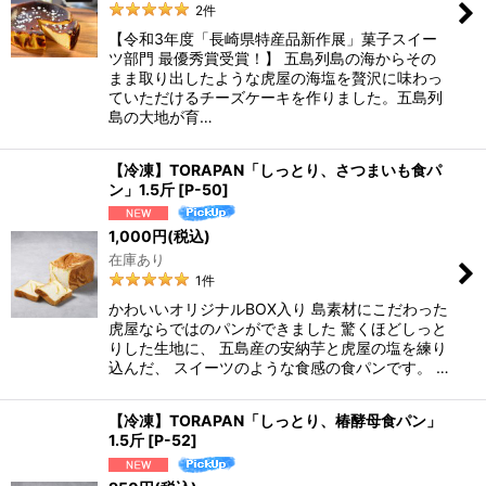
2
件
【令和3年度「長崎県特産品新作展」菓子スイー
ツ部門 最優秀賞受賞！】 五島列島の海からその
まま取り出したような虎屋の海塩を贅沢に味わっ
ていただけるチーズケーキを作りました。五島列
島の大地が育…
【冷凍】TORAPAN「しっとり、さつまいも食パ
ン」1.5斤
[
P-50
]
1,000
円
(税込)
在庫あり
1
件
かわいいオリジナルBOX入り 島素材にこだわった
⻁屋ならではのパンができました 驚くほどしっと
りした生地に、 五島産の安納芋と虎屋の塩を練り
込んだ、 スイーツのような食感の食パンです。 …
【冷凍】TORAPAN「しっとり、椿酵母食パン」
1.5斤
[
P-52
]