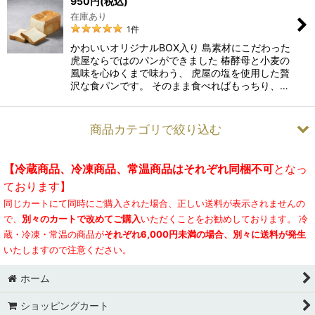
950
円
(税込)
在庫あり
1
件
かわいいオリジナルBOX入り 島素材にこだわった
⻁屋ならではのパンができました 椿酵母と小麦の
風味を心ゆくまで味わう、 虎屋の塩を使用した贅
沢な食パンです。 そのまま食べればもっちり、…
商品カテゴリで絞り込む
【冷蔵商品、冷凍商品、常温商品はそれぞれ同梱不可
となっ
虎屋スイーツ・パン (全商品)
ております】
同じカートにて同時にご購入された場合、正しい送料が表示されませんの
ごとうで食べる塩プリン
で、
別々のカートで改めてご購入
いただくことをお勧めしております。 冷
五島列島チーズケーキ 塩あんのう
蔵・冷凍・常温の商品が
それぞれ6,000円未満の場合、別々に送料が発生
いたしますので注意ください。
塩まんじゅう
ホーム
TORAPAN
ショッピングカート